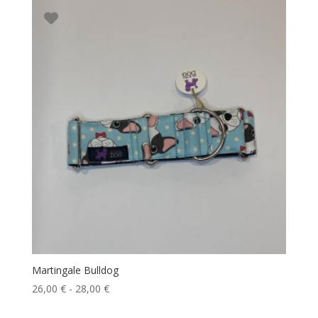
desde
20,00 €
hasta
27,00 €
Martingale Bulldog
Rango
26,00
€
-
28,00
€
de