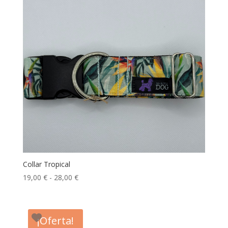
hasta
28,00 €
Collar Tropical
Rango
19,00
€
-
28,00
€
de
precios:
desde
¡Oferta!
19,00 €