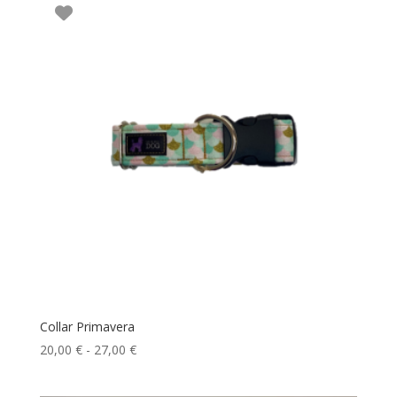
desde
25,00 €
hasta
27,00 €
Collar Primavera
Rango
20,00
€
-
27,00
€
de
precios: