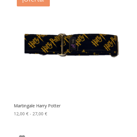
12,00 €
hasta
27,00 €
Martingale Harry Potter
Rango
12,00
€
-
27,00
€
de
precios:
desde