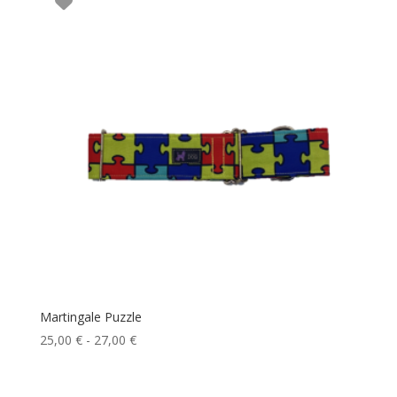
12,00 €
hasta
27,00 €
Martingale Puzzle
Rango
25,00
€
-
27,00
€
de
precios: