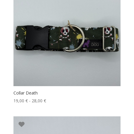
Collar Death
Rango
19,00
€
-
28,00
€
de
precios:
desde
19,00 €