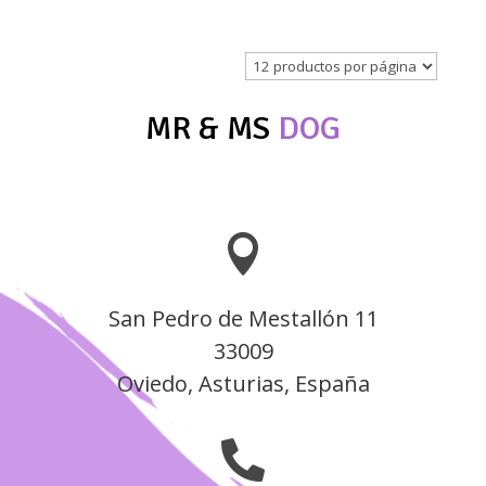
de
precios:
desde
19,00 €
hasta
MR & MS
DOG
28,00 €

San Pedro de Mestallón 11
33009
Oviedo, Asturias, España
