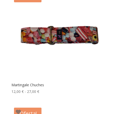
hasta
28,00 €
Martingale Chuches
Rango
12,00
€
-
27,00
€
de
precios:
desde
¡Oferta!