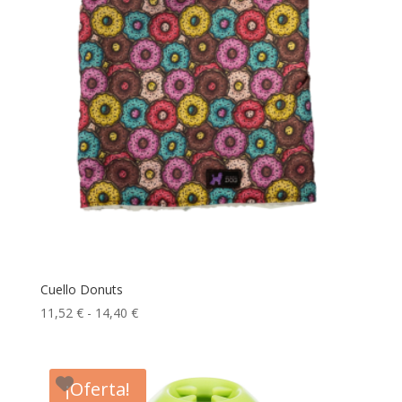
hasta
14,40 €
Cuello Donuts
Rango
11,52
€
-
14,40
€
de
precios:
desde
¡Oferta!
11,52 €