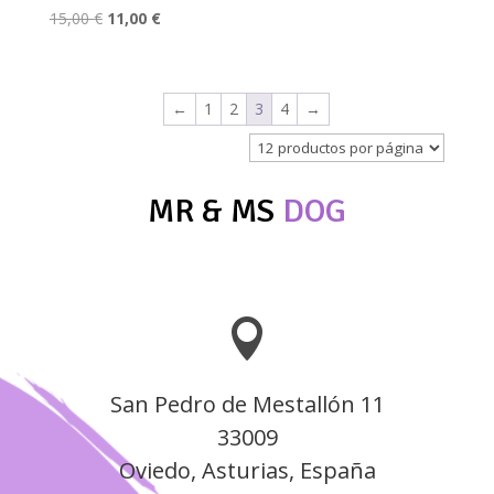
El
El
15,00
€
11,00
€
precio
precio
original
actual
era:
es:
←
1
2
3
4
→
15,00 €.
11,00 €.
MR & MS
DOG

San Pedro de Mestallón 11
33009
Oviedo, Asturias, España