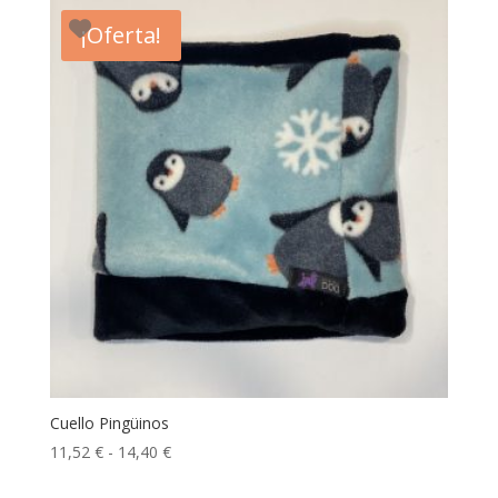
era:
es:
¡Oferta!
19,00 €.
16,15 €.
Cuello Pingüinos
Rango
11,52
€
-
14,40
€
de