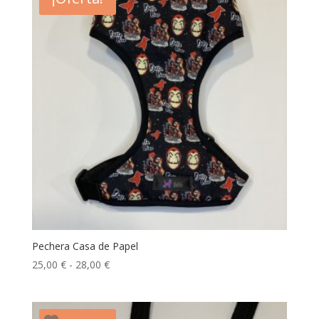
17,99 €.
14,00 €.
Pechera Casa de Papel
Rango
25,00
€
-
28,00
€
de
precios:
desde