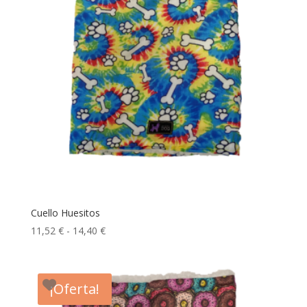
Cuello Huesitos
Rango
11,52
€
-
14,40
€
de
precios:
desde
¡Oferta!
11,52 €