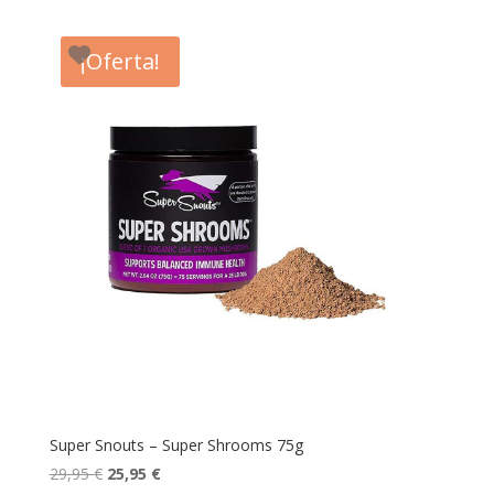
precios:
desde
¡Oferta!
11,52 €
hasta
14,40 €
Super Snouts – Super Shrooms 75g
El
El
29,95
€
25,95
€