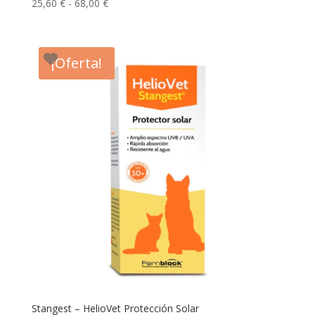
Rango
25,60
€
-
68,00
€
de
precios:
desde
¡Oferta!
25,60 €
hasta
68,00 €
Stangest – HelioVet Protección Solar