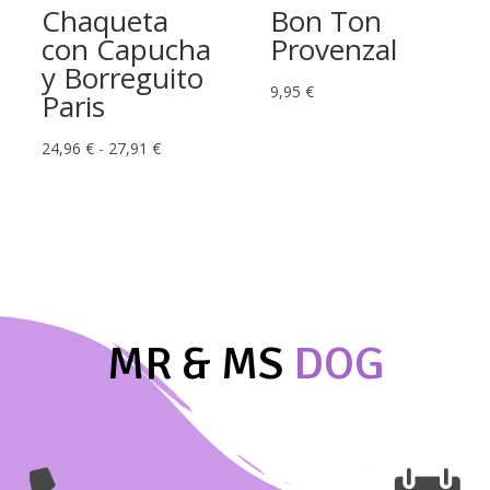
Chaqueta
Bon Ton
con Capucha
Provenzal
y Borreguito
9,95
€
Paris
Rango
24,96
€
-
27,91
€
de
precios:
desde
24,96 €
hasta
27,91 €
MR & MS
DOG