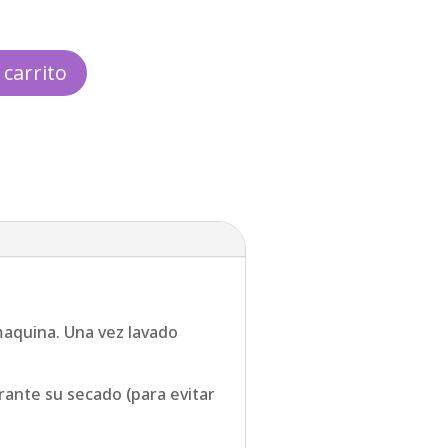
28,00 €
hasta
35,00 €
 carrito
maquina. Una vez lavado
rante su secado (para evitar