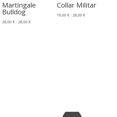
Martingale
Collar Militar
Bulldog
Rango
19,00
€
-
28,00
€
Rango
de
26,00
€
-
28,00
€
de
precios:
precios:
desde
desde
19,00 €
26,00 €
hasta
hasta
28,00 €
28,00 €