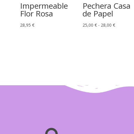
Impermeable
Pechera Casa
Flor Rosa
de Papel
Rango
28,95
€
25,00
€
-
28,00
€
de
precios:
desde
25,00 €
hasta
28,00 €