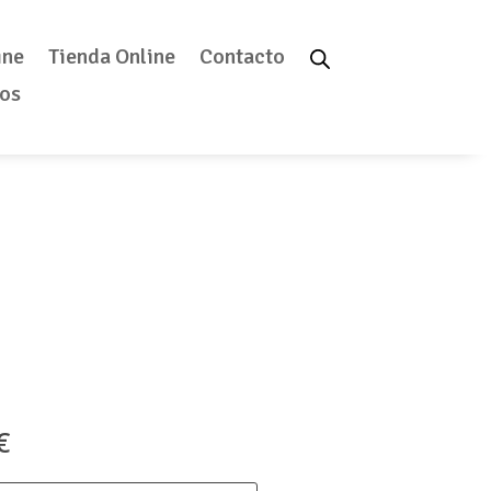
ine
Tienda Online
Contacto
tos
Rango
€
de
precios: