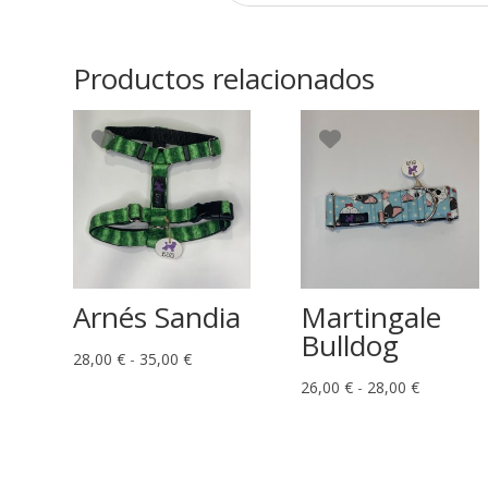
Productos relacionados
Arnés Sandia
Martingale
Bulldog
Rango
28,00
€
-
35,00
€
de
Rango
26,00
€
-
28,00
€
precios:
de
desde
precios:
28,00 €
desde