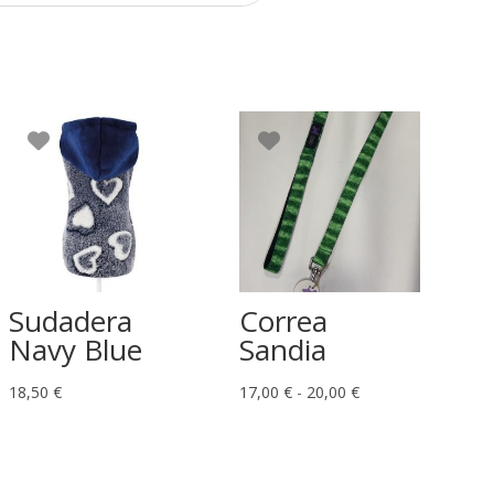
Sudadera
Correa
Navy Blue
Sandia
Rango
18,50
€
17,00
€
-
20,00
€
de
precios:
desde