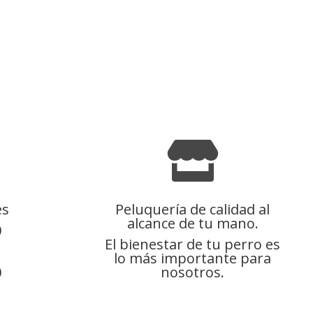
17,00 €
hasta
20,00 €

es
Peluquería de calidad al
alcance de tu mano.
0
El bienestar de tu perro es
lo más importante para
0
nosotros.