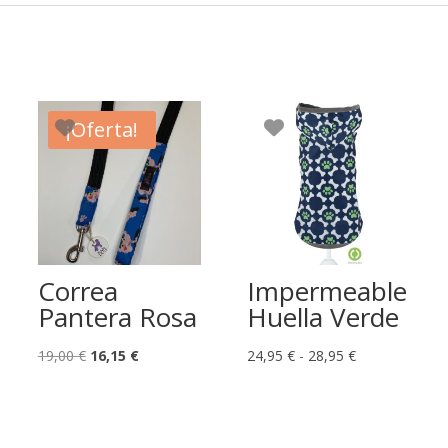
¡Oferta!
Correa
Impermeable
Pantera Rosa
Huella Verde
El
El
Rango
19,00
€
16,15
€
24,95
€
-
28,95
€
precio
precio
de
original
actual
precios:
era:
es:
desde