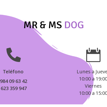
19,00 €.
16,15 €.
24,95 €
hasta
28,95 €
MR & MS
DOG


Teléfono
Lunes a Juev
10:00 a 19:0
984 09 63 42
Viernes
623 359 947
10:00 a 15:0