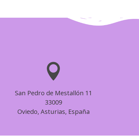
hasta
26,00 €
35,00 €
hasta
28,00 €

San Pedro de Mestallón 11
33009
Oviedo, Asturias, España