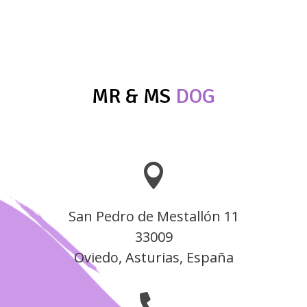
desde
desde
24,95 €
17,00 €
hasta
hasta
26,95 €
25,00 €
MR & MS
DOG

San Pedro de Mestallón 11
33009
Oviedo, Asturias, España
