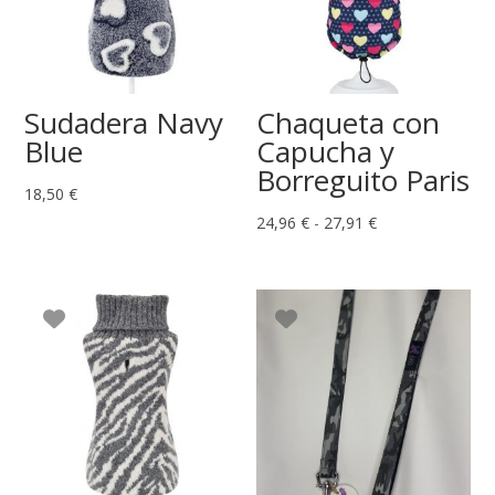
Sudadera Navy
Chaqueta con
Blue
Capucha y
Borreguito Paris
18,50
€
Rango
24,96
€
-
27,91
€
de
precios:
desde
24,96 €
hasta
27,91 €