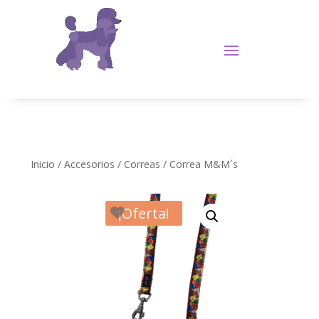
Inicio
/
Accesorios
/
Correas
/ Correa M&M´s
¡Oferta!