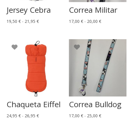
Jersey Cebra
Correa Militar
Rango
Rango
19,50
€
-
21,95
€
17,00
€
-
20,00
€
de
de
precios:
precios:
desde
desde
19,50 €
17,00 €
hasta
hasta
21,95 €
20,00 €
Chaqueta Eiffel
Correa Bulldog
Rango
Rango
24,95
€
-
26,95
€
17,00
€
-
25,00
€
de
de
precios:
precios: