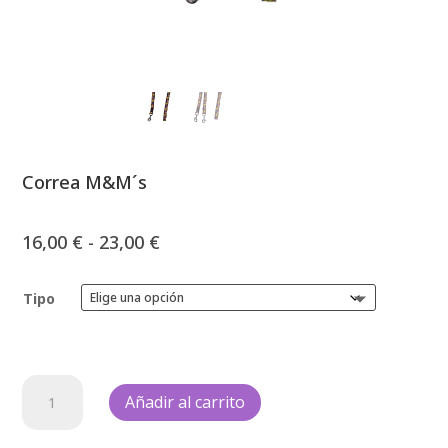
Correa M&M´s
Rango
16,00
€
-
23,00
€
de
precios:
Tipo
desde
16,00 €
hasta
23,00 €
Correa
Añadir al carrito
M&M
´s