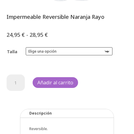
Impermeable Reversible Naranja Rayo
Rango
24,95
€
-
28,95
€
de
precios:
Talla
desde
24,95 €
hasta
28,95 €
Impermeable
Añadir al carrito
Reversible
Naranja
Rayo
cantidad
Descripción
Reversible.