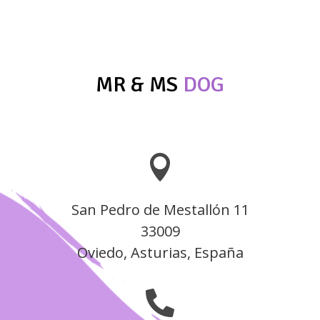
hasta
11,52 €
25,00 €
hasta
14,40 €
MR & MS
DOG

San Pedro de Mestallón 11
33009
Oviedo, Asturias, España
