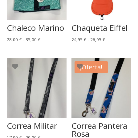
Chaleco Marino
Chaqueta Eiffel
Rango
Rango
28,00
€
-
35,00
€
24,95
€
-
26,95
€
de
de
precios:
precios:
desde
desde
¡Oferta!
28,00 €
24,95 €
hasta
hasta
35,00 €
26,95 €
Correa Militar
Correa Pantera
Rosa
Rango
17,00
€
-
20,00
€