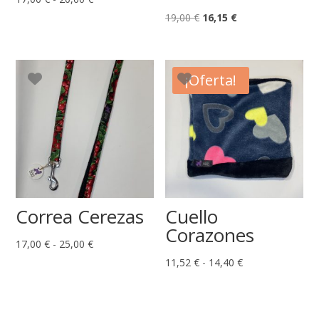
de
El
El
19,00
€
16,15
€
precios:
precio
precio
desde
original
actual
17,00 €
era:
es:
¡Oferta!
hasta
19,00 €.
16,15 €.
20,00 €
Correa Cerezas
Cuello
Corazones
Rango
17,00
€
-
25,00
€
de
Rango
11,52
€
-
14,40
€
precios:
de
desde
precios:
17,00 €
desde