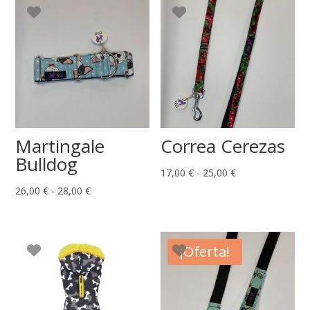
Martingale
Correa Cerezas
Bulldog
Rango
17,00
€
-
25,00
€
Rango
de
26,00
€
-
28,00
€
de
precios:
precios:
desde
desde
17,00 €
¡Oferta!
26,00 €
hasta
hasta
25,00 €
28,00 €