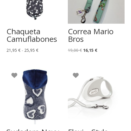
Chaqueta
Correa Mario
Camuflabones
Bros
Rango
El
El
21,95
€
-
25,95
€
19,00
€
16,15
€
de
precio
precio
precios:
original
actual
desde
era:
es:
21,95 €
19,00 €.
16,15 €.
hasta
25,95 €