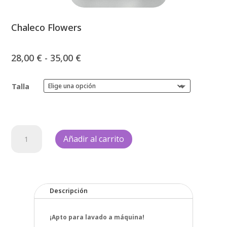
Chaleco Flowers
Rango
28,00
€
-
35,00
€
de
precios:
Talla
desde
28,00 €
hasta
35,00 €
Chaleco
Añadir al carrito
Flowers
cantidad
Descripción
¡Apto para lavado a máquina!