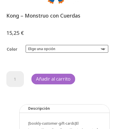
Kong – Monstruo con Cuerdas
15,25
€
Color
Kong
Añadir al carrito
-
Monstruo
con
Cuerdas
cantidad
Descripción
[bookly-customer-gift-cards]El