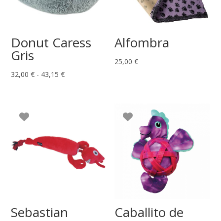
Donut Caress
Alfombra
Gris
25,00
€
Rango
32,00
€
-
43,15
€
de
precios:
desde
32,00 €
hasta
43,15 €
Sebastian
Caballito de