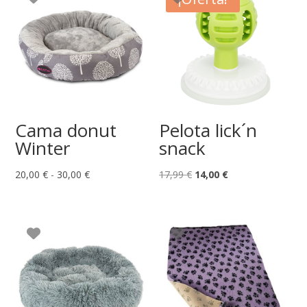
Cama donut
Pelota lick´n
Winter
snack
Rango
El
El
20,00
€
-
30,00
€
17,99
€
14,00
€
de
precio
precio
precios:
original
actual
desde
era:
es:
20,00 €
17,99 €.
14,00 €.
hasta
30,00 €