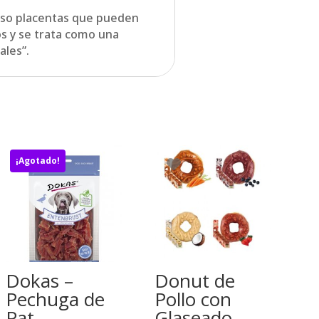
luso placentas que pueden
os y se trata como una
ales”.
¡Agotado!
Dokas –
Donut de
Pechuga de
Pollo con
Pat
Glaseado