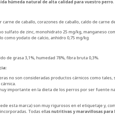
ida húmeda natural de alta calidad para vuestro perro
.
 carne de caballo, corazones de caballo, caldo de carne de
omo sulfato de zinc, monohidrato 25 mg/kg, manganeso co
o como yodato de calcio, anhidro 0,75 mg/kg
ido de grasa 3,1%, humedad 78%, fibra bruta 0,3%.
cia:
sceras no son consideradas productos cárnicos como tales, 
 cárnica.
muy importante en la dieta de los perros por ser fuente na
de esta marca) son muy rigurosos en el etiquetaje y, como
incorporadas. Todas ella
s nutritivas y maravillosas para 