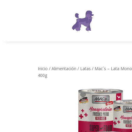
Inicio
/
Alimentación
/
Latas
/ Mac´s – Lata Monop
400g