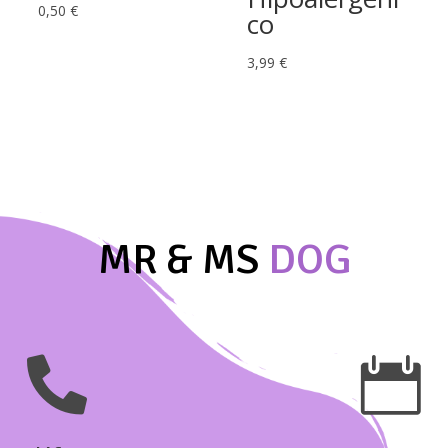
0,50
€
co
3,99
€
MR & MS
DOG

