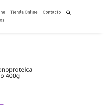
ine
Tienda Online
Contacto
tos
onoproteica
lo 400g