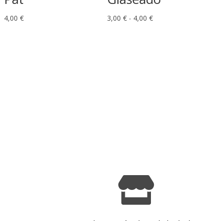
Rango
4,00
€
3,00
€
-
4,00
€
de
precios:
desde
3,00 €
hasta
4,00 €
