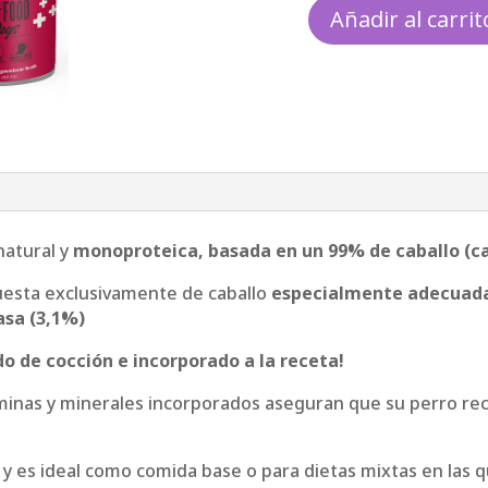
Añadir al carrit
Mac
´s
-
Lata
Monoproteica
Sensitive
Caballo
400g
cantidad
atural y
monoproteica, basada en un 99% de caballo (car
uesta exclusivamente de caballo
especialmente adecuada 
asa (3,1%)
do de cocción e incorporado a la receta!
minas y minerales incorporados aseguran que su perro rec
a y es ideal como comida base o para dietas mixtas en las q