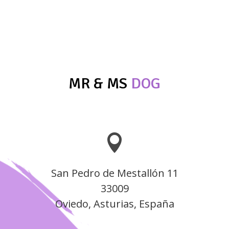
precios:
desde
3,00 €
hasta
4,00 €
MR & MS
DOG

San Pedro de Mestallón 11
33009
Oviedo, Asturias, España