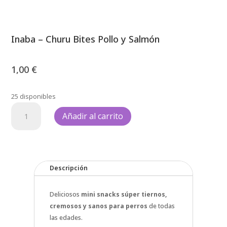
Inaba – Churu Bites Pollo y Salmón
1,00
€
25 disponibles
Inaba
Añadir al carrito
-
Churu
Bites
Pollo
y
Descripción
Salmón
cantidad
Deliciosos
mini snacks súper tiernos,
cremosos y sanos para perros
de todas
las edades.