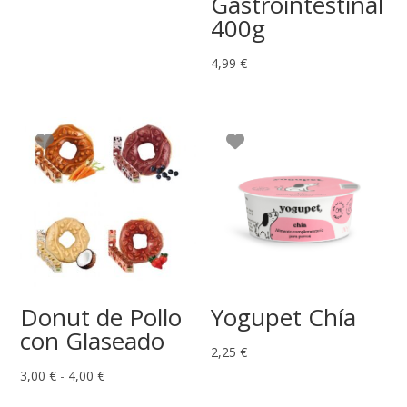
Gastrointestinal
400g
4,99
€
Donut de Pollo
Yogupet Chía
con Glaseado
2,25
€
Rango
3,00
€
-
4,00
€
de